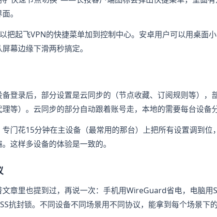
界面。
可以把起飞VPN的快捷菜单加到控制中心。安卓用户可以用桌面
从屏幕边缘下滑两秒搞定。
同设备登录后，部分设置是云同步的（节点收藏、订阅规则等），
代理等）。云同步的部分自动跟着账号走，本地的需要每台设备
，专门花15分钟在主设备（最常用的那台）上把所有设置调到位
遍。这样多设备的体验是一致的。
议
里也提到过，再说一次：手机用WireGuard省电，电脑用Shadow
ESS抗封锁。不同设备不同场景用不同协议，能拿到每个场景下