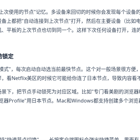
上次使用的节点"记忆。多设备来回切的时候你会发现每个设备的
设备上都把"自动连接到上次节点"打开，然后在主要设备（比如
机、平板的上次节点也切到同一个。这样下次任何设备打开，连
动锁定
能模式"，每次启动自动选当前最快节点。这个对一般场景很方便
，看Netflix美区的时候它可能给你连了日本节点，导致内容看
景下，把节点手动锁死为对应区域。比如"专门看美剧的浏览器Pro
Profile"用日本节点。Mac和Windows都支持创建多个浏览器
支持"快速节点切换"——长按客户端图标会弹出快捷菜单，里面