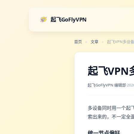
起飞GoFlyVPN
首页
»
文章
»
起飞VPN多设
起飞VP
起飞GoFlyVPN 编辑部
·
202
多设备同时用一个起
索出来的，不一定全
统一节点偏好